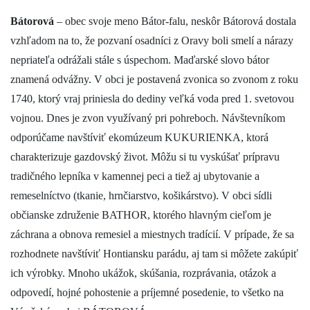
Bátorová
– obec svoje meno Bátor-falu, neskôr Bátorová dostala
vzhľadom na to, že pozvaní osadníci z Oravy boli smelí a nárazy
nepriateľa odrážali stále s úspechom. Maďarské slovo bátor
znamená odvážny. V obci je postavená zvonica so zvonom z roku
1740, ktorý vraj priniesla do dediny veľká voda pred 1. svetovou
vojnou. Dnes je zvon využívaný pri pohreboch. Návštevníkom
odporúčame navštíviť ekomúzeum KUKURIENKA, ktorá
charakterizuje gazdovský život. Môžu si tu vyskúšať prípravu
tradičného lepníka v kamennej peci a tiež aj ubytovanie a
remeselníctvo (tkanie, hrnčiarstvo, košikárstvo). V obci sídli
občianske združenie BATHOR, ktorého hlavným cieľom je
záchrana a obnova remesiel a miestnych tradícií. V prípade, že sa
rozhodnete navštíviť Hontiansku parádu, aj tam si môžete zakúpiť
ich výrobky. Mnoho ukážok, skúšania, rozprávania, otázok a
odpovedí, hojné pohostenie a príjemné posedenie, to všetko na