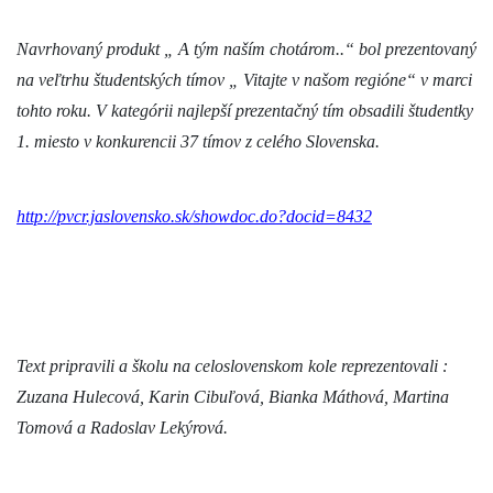
Navrhovaný produkt „ A tým naším chotárom..“ bol prezentovaný
na veľtrhu študentských tímov „ Vitajte v našom regióne“ v marci
tohto roku. V kategórii najlepší prezentačný tím obsadili študentky
1. miesto v konkurencii 37 tímov z celého Slovenska.
http://pvcr.jaslovensko.sk/showdoc.do?docid=8432
Text pripravili a školu na celoslovenskom kole reprezentovali :
Zuzana Hulecová, Karin Cibuľová, Bianka Máthová, Martina
Tomová a Radoslav Lekýrová.