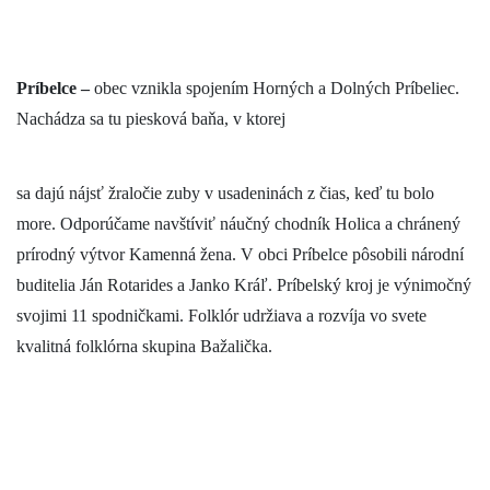
Príbelce –
obec vznikla spojením Horných a Dolných Príbeliec.
Nachádza sa tu piesková baňa, v ktorej
sa dajú nájsť žraločie zuby v usadeninách z čias, keď tu bolo
more. Odporúčame navštíviť náučný chodník Holica a chránený
prírodný výtvor Kamenná žena. V obci Príbelce pôsobili národní
buditelia Ján Rotarides a Janko Kráľ. Príbelský kroj je výnimočný
svojimi 11 spodničkami. Folklór udržiava a rozvíja vo svete
kvalitná folklórna skupina Bažalička.