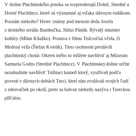
V doline Plachtinského potoka sa rozprestierajú Dolné, Stredné a
Horné Plachtince, ktoré sú významné aj vďaka slávnym rodákom.
Poznáte niekoho? Herec známy pod menom deda Jozefa
z detského seriálu Bambuľka, Július Pántik. Bývalý minister
kultúry (Milan Kňažko). Postava z filmu Tisícročná včela, či
Medená veža (Štefan Kvietik). Tieto osobnosti preslávili
plachtinský chotár. Okrem iného tu môžete navštíviť aj Múzeum
Samuela Godru (Stredné Plachtince). V Plachtinskej doline určite
nezabudnite navštíviť Trúbiaci kameň ktorý, využívali podľa
povesti v dávnych dobách Turci, ktorí ním zvolávali svojich ľudí
z rabovačiek po okolí, preto sa balvan niekedy nazýva i Tureckou
píšťalou.