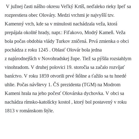
V južnej časti nášho okresu Veľký Krtíš, neďaleko rieky Ipeľ sa
rozprestiera obec Olováry. Medzi vrchmi je najvyšší tzv.
Kamenný vrch, kde sa v minulosti nachádzala veža, ktorá
prepájala okolité hrady, napr.: Fiľakovo, Modrý Kameň. Veža
bola počas obdobia vlády Turkov zničená. Prvá zmienka o obci
pochádza z roku 1245 . Oblasť Olovár bola jedna
z najúrodnejších v Novohradskej župe. Tiež sa pýšila rozsiahlym
vinohradom. V druhej polovici 19. storočia sa začalo rozvíjať
baníctvo. V roku 1859 otvorili prvé štôlne a ťažilo sa tu hnedé
uhlie. Počas návštevy 1. ČS prezidenta (TGM) na Modrom
Kameni hrala na jeho počesť Olovárska dychovka. V obci sa
nachádza rímsko-katolícky kostol , ktorý bol postavený v roku
1813 v románskom štýle.