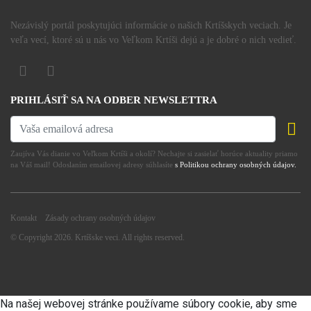
Nezávislý portál poskytujúci informácie o našich Krtíšskych veciach. Je
veľa vecí, ktoré sú u nás vo Veľkom Krtíši dejú a je dobré o nich vedieť.
PRIHLÁSIŤ SA NA ODBER NEWSLETTRA
Zaujíva Vás dianie vo Veľkom Krtíši a okolí? Nechajte si zasielať horúce aktuality priamo
na Váš mail! Odoslaním emailovej adresy súhlasíte
s Politikou ochrany osobných údajov.
Kontakt
Zásady ochrany osobných údajov
© Copyright 2026. Krtíšske veci. All rights reserved.
Na našej webovej stránke používame súbory cookie, aby sme