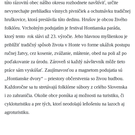
túto rázovitú obec nášho okresu rozhodnete navštíviť, určite
nevynechajte prehliadku vínnych pivničiek a ochutnávku tradičnej
hruškovice, ktorá preslávila túto dedinu. Hrušov je obcou živého
folklóru. Vrcholným podujatím je festival Hontianska paráda,
ktorý tento rok slávi už 23. výročie. Jeho hlavnou myšlienkou je
priblížiť tradičný spôsob života v Honte vo forme ukážok postupu
ručnej žatvy, cez kosenie, zvážanie, mlátenie, obed na poli až po
poďakovanie za úrodu. Zároveň si každý návštevník môže tieto
práce sám vyskúšať. Zaujímavosťou a magnetom podujatia sú
,,Hontianske dvory“ – priestory občerstvenia so živou hudbou.
Každoročne sa tu stretávajú folklórne súbory z celého Slovenska
i zo zahraničia. Okolie obce ponúka aj možnosti na turistiku, či
cykloturistiku a pre tých, ktorí neodolajú leňošeniu na lazoch aj
agroturistiku.