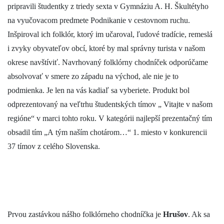
pripravili študentky z triedy sexta v Gymnáziu A. H. Škultétyho
na vyučovacom predmete Podnikanie v cestovnom ruchu.
Inšpiroval ich folklór, ktorý im učaroval, ľudové tradície, remeslá
i zvyky obyvateľov obcí, ktoré by mal správny turista v našom
okrese navštíviť. Navrhovaný folklórny chodníček odporúčame
absolvovať v smere zo západu na východ, ale nie je to
podmienka. Je len na vás kadiaľ sa vyberiete. Produkt bol
odprezentovaný na veľtrhu študentských tímov „ Vitajte v našom
regióne“ v marci tohto roku. V kategórii najlepší prezentačný tím
obsadil tím „A tým naším chotárom…“ 1. miesto v konkurencii
37 tímov z celého Slovenska.
Prvou zastávkou nášho folklórneho chodníčka je
Hrušov
. Ak sa