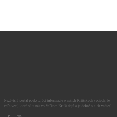
Nezávislý portál poskytujúci informácie o našich Krtíšskych veciach. Je
veľa vecí, ktoré sú u nás vo Veľkom Krtíši dejú a je dobré o nich vedieť.