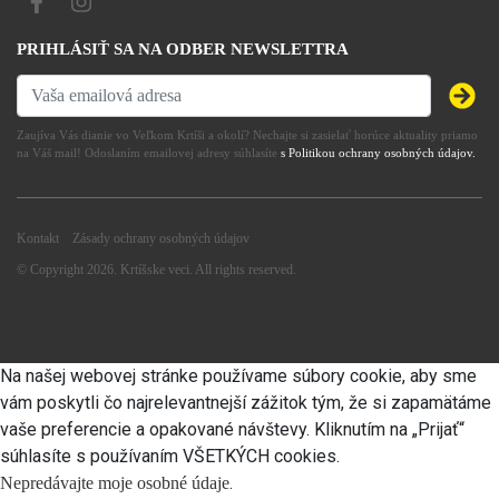
PRIHLÁSIŤ SA NA ODBER NEWSLETTRA
Zaujíva Vás dianie vo Veľkom Krtíši a okolí? Nechajte si zasielať horúce aktuality priamo
na Váš mail! Odoslaním emailovej adresy súhlasíte
s Politikou ochrany osobných údajov.
Kontakt
Zásady ochrany osobných údajov
© Copyright 2026. Krtíšske veci. All rights reserved.
Na našej webovej stránke používame súbory cookie, aby sme
vám poskytli čo najrelevantnejší zážitok tým, že si zapamätáme
vaše preferencie a opakované návštevy. Kliknutím na „Prijať“
súhlasíte s používaním VŠETKÝCH cookies.
.
Nepredávajte moje osobné údaje