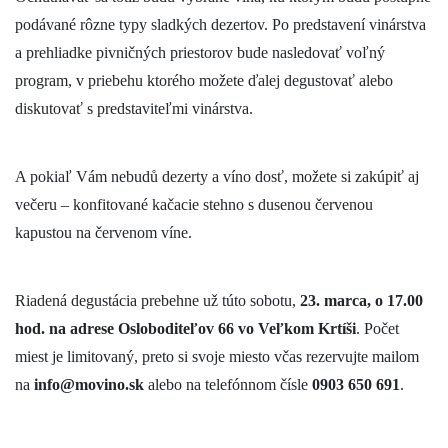
podávané rôzne typy sladkých dezertov. Po predstavení vinárstva
a prehliadke pivničných priestorov bude nasledovať voľný
program, v priebehu ktorého možete ďalej degustovať alebo
diskutovať s predstaviteľmi vinárstva.
A pokiaľ Vám nebudů dezerty a víno dosť, možete si zakúpiť aj
večeru – konfitované kačacie stehno s dusenou červenou
kapustou na červenom víne.
Riadená degustácia prebehne už túto sobotu,
23. marca, o 17.00
hod. na adrese Osloboditeľov 66 vo Veľkom Krtíši
. Počet
miest je limitovaný, preto si svoje miesto včas rezervujte mailom
na
info@movino.sk
alebo na telefónnom čísle
0903 650 691
.