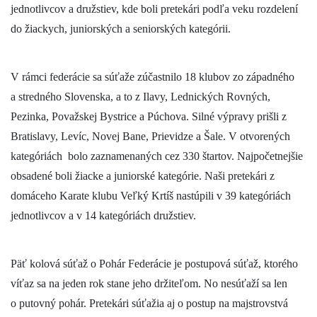
jednotlivcov a družstiev, kde boli pretekári podľa veku rozdelení
do žiackych, juniorských a seniorských kategórii.
V rámci federácie sa súťaže zúčastnilo 18 klubov zo západného
a stredného Slovenska, a to z Ilavy, Lednických Rovných,
Pezinka, Považskej Bystrice a Púchova. Silné výpravy prišli z
Bratislavy, Levíc, Novej Bane, Prievidze a Šale. V otvorených
kategóriách bolo zaznamenaných cez 330 štartov. Najpočetnejšie
obsadené boli žiacke a juniorské kategórie. Naši pretekári z
domáceho Karate klubu Veľký Krtíš nastúpili v 39 kategóriách
jednotlivcov a v 14 kategóriách družstiev.
Päť kolová súťaž o Pohár Federácie je postupová súťaž, ktorého
víťaz sa na jeden rok stane jeho držiteľom. No nesúťaží sa len
o putovný pohár. Pretekári súťažia aj o postup na majstrovstvá