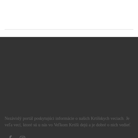
Nezávislý portál poskytujúci informácie o našich Krtíšskych veciach. Je
veľa vecí, ktoré sú u nás vo Veľkom Krtíši dejú a je dobré o nich vedieť.