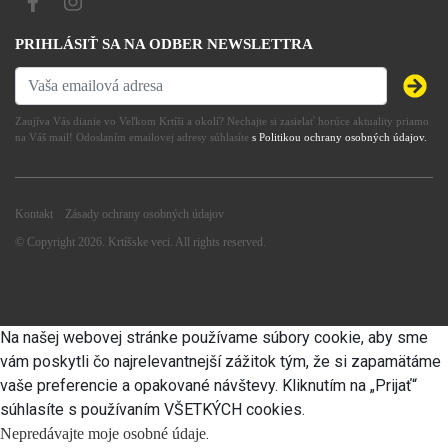
PRIHLÁSIŤ SA NA ODBER NEWSLETTRA
Zaujíva Vás dianie vo Veľkom Krtíši a okolí? Nechajte si zasielať horúce aktuality priamo
na Váš mail! Odoslaním emailovej adresy súhlasíte
s Politikou ochrany osobných údajov.
Kontakt
Zásady ochrany osobných údajov
© Copyright 2026. Krtíšske veci. All rights reserved.
Na našej webovej stránke používame súbory cookie, aby sme
vám poskytli čo najrelevantnejší zážitok tým, že si zapamätáme
vaše preferencie a opakované návštevy. Kliknutím na „Prijať“
súhlasíte s používaním VŠETKÝCH cookies.
.
Nepredávajte moje osobné údaje