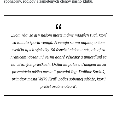
sponzorov, rodičov a zanietených členov nášho klubu.
„Som rád, že aj v našom meste máme mladých ľudí, ktorí
sa tomuto športu venujú. A venujú sa mu naplno, o čom
svedčia aj ich výsledky. Sú úspešní nielen u nás, ale aj za
hranicami dosahujú veľmi dobré výsledky a umiestňujú sa
na víťazných priečkach. Držím im palce a ďakujem im za
prezentáciu nášho mesta,“ povedal Ing. Dalibor Surkoš,
primátor mesta Veľký Krtíš, počas sobotnej súťaže, ktorú
prišiel osobne otvoriť.