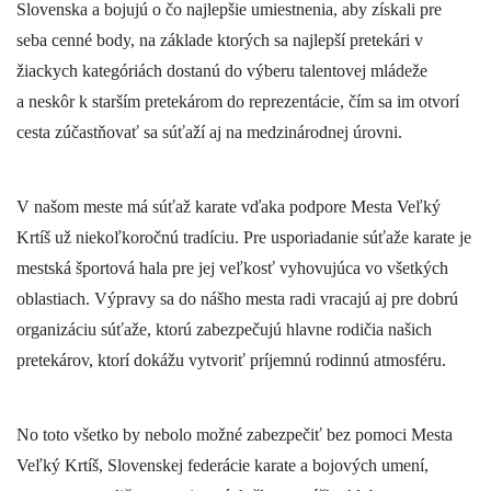
Slovenska a bojujú o čo najlepšie umiestnenia, aby získali pre
seba cenné body, na základe ktorých sa najlepší pretekári v
žiackych kategóriách dostanú do výberu talentovej mládeže
a neskôr k starším pretekárom do reprezentácie, čím sa im otvorí
cesta zúčastňovať sa súťaží aj na medzinárodnej úrovni.
V našom meste má súťaž karate vďaka podpore Mesta Veľký
Krtíš už niekoľkoročnú tradíciu. Pre usporiadanie súťaže karate je
mestská športová hala pre jej veľkosť vyhovujúca vo všetkých
oblastiach. Výpravy sa do nášho mesta radi vracajú aj pre dobrú
organizáciu súťaže, ktorú zabezpečujú hlavne rodičia našich
pretekárov, ktorí dokážu vytvoriť príjemnú rodinnú atmosféru.
No toto všetko by nebolo možné zabezpečiť bez pomoci Mesta
Veľký Krtíš, Slovenskej federácie karate a bojových umení,