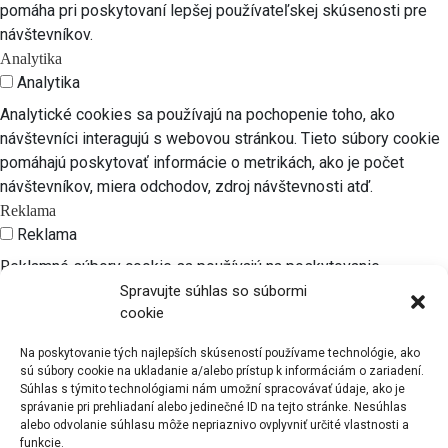
pomáha pri poskytovaní lepšej používateľskej skúsenosti pre
návštevníkov.
Analytika
Analytika
Analytické cookies sa používajú na pochopenie toho, ako
návštevníci interagujú s webovou stránkou. Tieto súbory cookie
pomáhajú poskytovať informácie o metrikách, ako je počet
návštevníkov, miera odchodov, zdroj návštevnosti atď.
Reklama
Reklama
Reklamné súbory cookie sa používajú na poskytovanie
relevantných reklám a marketingových kampaní návštevníkom.
Spravujte súhlas so súbormi
cookie
Tieto súbory cookie sledujú návštevníkov na rôznych webových
stránkach a zhromažďujú informácie na poskytovanie
Na poskytovanie tých najlepších skúseností používame technológie, ako
prispôsobených reklám.
sú súbory cookie na ukladanie a/alebo prístup k informáciám o zariadení.
Iné
Súhlas s týmito technológiami nám umožní spracovávať údaje, ako je
správanie pri prehliadaní alebo jedinečné ID na tejto stránke. Nesúhlas
Iné
alebo odvolanie súhlasu môže nepriaznivo ovplyvniť určité vlastnosti a
Ďalšie nekategorizované súbory cookie sú tie, ktoré sa
funkcie.